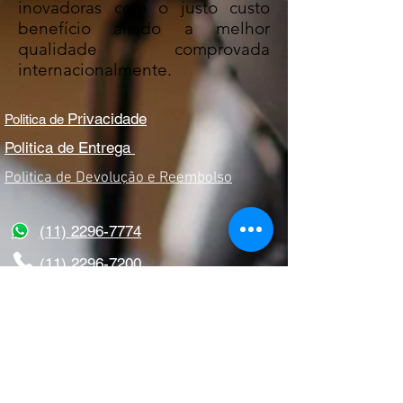
inovadoras com o justo custo
benefício aliado a melhor
qualidade comprovada
internacionalmente.
Privacidade
Politica de
Politica de Entrega
Politica de Devolução e Reembolso
(11) 2296-7774
(11) 2296-7200
sac@donem.ind.br
Rua Pedro Bellegarde, n°370
Cep:
03317-080
CNPJ:
08.579.683
/0001-95