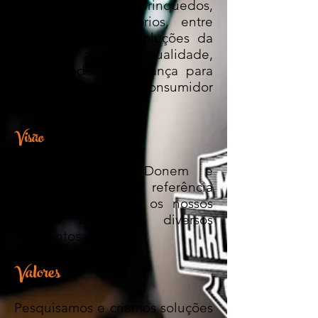
Automobilística, Brinquedos,
Eletrônica, Laboratórios, entre
outras, garantindo soluções da
mais alta qualidade,
durabilidade e segurança para
plena satisfação do consumidor
final.
Visão
Tornar a marca Donem e
SavasMotoparts uma referência
em qualidade para os nossos
clientes dos mais diversos
segmentos.
Valores
Pesquisamos e criamos soluções