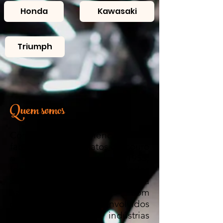
Honda
Kawasaki
Triumph
Quem somos
Com a experiência em
fabricação de artefatos de couro
e plásticos desde 1953,
fornecemos os mais variados
segmentos da industria
nacional. Produtos com
qualidade total, desenvolvidos
para as indústrias