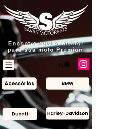
Encontre aqui o
melhor
para sua moto Premium
Acessórios
BMW
Harley-Davidson
Ducati