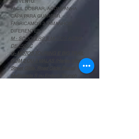
DO VENTO.
FACIL DOBRAR, ACOMPANHA
CAPA PARA GUARDAR.
FABRICAMOS 2 TAMANHOS
DIFERENTES :
M - SCOOTERS E MOTOS ACIMA
DE 250CC
G- MOTOS TOURING E BIG TRAIL
COM 2 OU 3 MALAS (Harley Ultra,
Street Glide, Road Glide; Ducati
Multistrada S ou Enduro; Triumph
800 ou 1200; Kawasaki Versys
1000; Honda Gold Wing, entre
outras.
Privacidade
Politica de