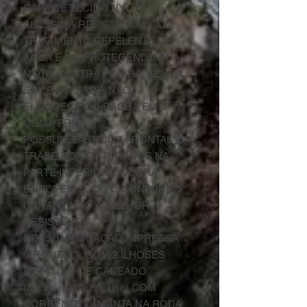
CAPA DE TECIDO NYLON DE
ALTÍSSIMA RESISTÊNCIA COM
TRATAMENTO REPELENTE DE
AGUA E UV, PROTEGENDO SUA
MOTO CONTRA POEIRA, VENTO,
SOL E UMIDADE. NÃO
ENDURECE OU RACHA EM
CLIMA FRIO.
POSSUI ELÁSTICOS FRONTAL E
TRASEIRO COSTURADOS NA
PARTE INFERIOR E DOBRA
DUPLA EM TODO O CONTORNO
GARANTINDO A MELHOR
RESISTÊNCIA.
POSSUI INDICAÇÃO IMPRESSA
"FRONTAL" , COM 2 ILHOSES
PARA USO DE CADEADO
(opcional e não incluso) COM
CORRENTE OU CINTA NA RODA