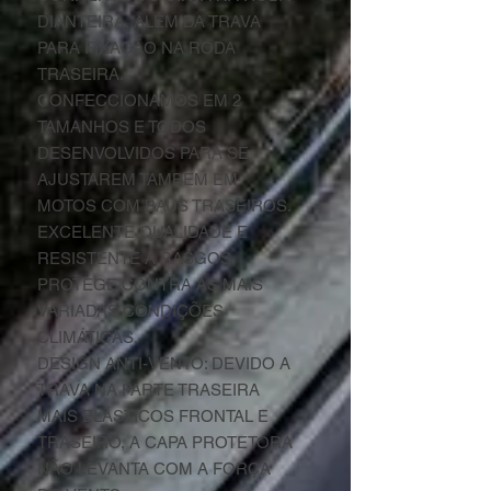
DIANTEIRA, ALÉM DA TRAVA
PARA FIXAÇÃO NA RODA
TRASEIRA.
CONFECCIONAMOS EM 2
TAMANHOS E TODOS
DESENVOLVIDOS PARA SE
AJUSTAREM TAMBEM EM
MOTOS COM BAÚS TRASEIROS.
EXCELENTE QUALIDADE E
RESISTENTE A RASGOS,
PROTEGE CONTRA AS MAIS
VARIADAS CONDIÇÕES
CLIMÁTICAS.
DESIGN ANTI-VENTO: DEVIDO A
TRAVA NA PARTE TRASEIRA
MAIS ELÁSTICOS FRONTAL E
TRASEIRO, A CAPA PROTETORA
NÃO LEVANTA COM A FORÇA