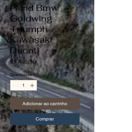
P/ Hd Bmw
Goldwing
Triumph
Kawasaki
Ducati
Preço
R$ 492,90
Quantidade
*
Adicionar ao carrinho
Comprar