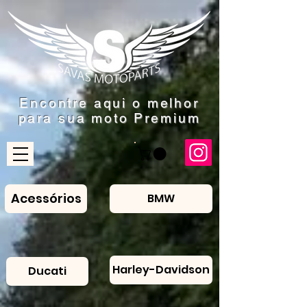
Encontre aqui o
melhor
para sua moto Premium
Acessórios
BMW
Harley-Davidson
Ducati