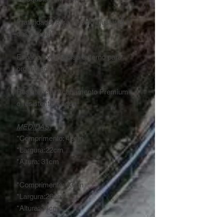
Praticidade: Alça tiracolo ajustável e
destacável
Espaço extra: Bolso externo para
organização
Resistência: Acabamento Premium
e resistente à água
MEDIDAS:
*Comprimento: 42cm
*Largura:22cm
*Altura: 31cm
*Comprimento: 43cm
*Largura:26cm
*Altura: 34cm