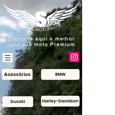
Encontre aqui o
melhor
para sua moto Premium
Acessórios
BMW
Harley-Davidson
Ducati