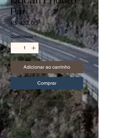
Ducati Enduro *
Par
Preço
R$ 432,00
Quantidade
*
Adicionar ao carrinho
Comprar
Material: Poliéster reforçado com
PVC, acabamento em Courvin Bidin
1,5mm, Zíper Reforçado, alça
tiracolo com ombreira, regulagem
de comprimento e fechos tipo
mosquetão em Nylon.