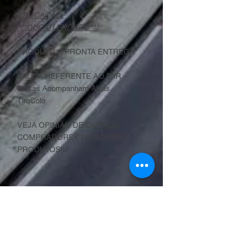
APLICAÇÃO:
***DUCATI ENDURO***
PRODUTO A PRONTA ENTREGA
VALOR REFERENTE AO PAR -
Bolsas Acompanham Alças
TiraColo
VEJA OPINIÃO DE OUTROS
COMPRADORES DE NOSSOS
PRODUTOS!!!!
Privacidade
Politica de
Politica de Entrega