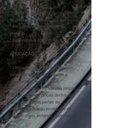
* Confeccionada em Courvin Bidin
de alta resistência
* Fechamento com botões de
pressão
* Resistente a água
APLICAÇÃO
* Utilizada para a proteção do "em
torno" da motocicleta durante a
manutenção, quando há a
necessidade da retirada das pinças
de freio. Com as pinças dentro das
capas, as outras partes da
motocicleta ficarão protegidas do
contato direto, evitando acidentes.