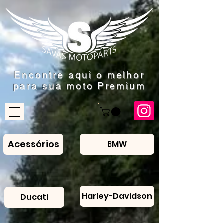
Encontre aqui o
melhor
para sua moto Premium
Acessórios
BMW
Harley-Davidson
Ducati