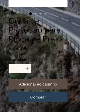
Capa de
Proteção para
Pinça de Freio
Preço
R$ 94,90
Quantidade
*
Adicionar ao carrinho
Comprar
CARACTERÍSTICAS