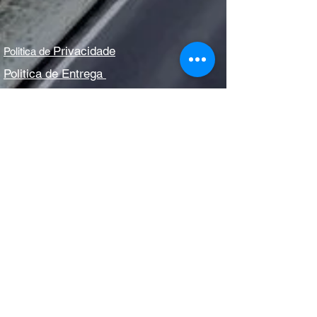
Privacidade
Politica de
Politica de Entrega
Politica de Devolução e Reembolso
(11) 2296-7774
(11) 2296-7200
sac@donem.ind.br
Rua Pedro Bellegarde, n°370
Cep:
03317-080
CNPJ:
08.579.683
/0001-95